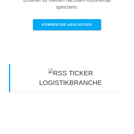
Browser für meinen nächsten Kommentar
speichern.
TICKER
LOGISTIKBRANCHE
Kippt die Kette? - verkehrsrundschau.de
6.
August 2026
"Ein tägliches Rätselraten" -
verkehrsrundschau.de
6. August 2026