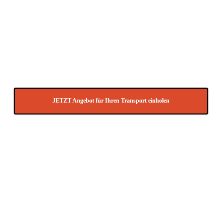
Kühltransporte, Luftfracht-Transporte, Speditionsversand, Stückgut,
Spedition Sperrgut, Container-Transport, Seefracht-Spedition, Express-
Spedition, Sonder-Transport, Transport Spanien, Transport Italien,
Teilladung, Beiladung, Möbel-Transport, Seefracht, Transportservice,
Palettenversand, Messelogistik anfragen.
JETZT Angebot für Ihren Transport einholen
Gerne können Sie uns Ihre Transportanfrage auch per E-Mail
an
info@Transport-direkt.de
zukommen lassen.