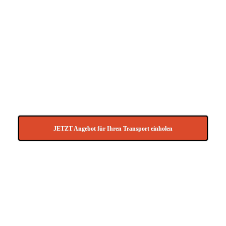
Preise für LKW-Transporte für
Korfu. Nehmen Sie jetzt Kontakt
mit uns auf und fordern Sie
kostenlos ein Angebot für Ihren
Transport
für
Korfu
an.
JETZT Angebot für Ihren Transport einholen
Sie möchten uns lieber kurz eine E-Mail mit
Ihrer Transportanfrage für Korfu zukommen
lassen ?
Schicken Sie Ihre Anfrage einfach an