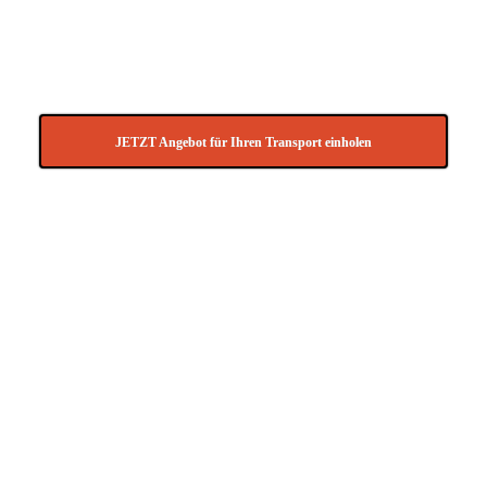
Holztransporte
JETZT Angebot für Ihren Transport einholen
Gerne können Sie uns Ihre
Transportanfrage für Transporte für Korfu
auch per E-Mail an
info@Transport-direkt.de
zukommen lassen.
Transportinformatio
nen LKW Transport