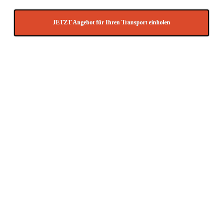
JETZT Angebot für Ihren Transport einholen
Sie möchten uns lieber kurz eine E-Mail mit Ihrer
Transportanfrage für die Slowakei zukommen lassen ?
Schicken Sie Ihre Anfrage einfach an
info@Transport-
direkt.de
.
Sie können bei uns folgende
LKW Transporte für ganz
Europa anfragen: