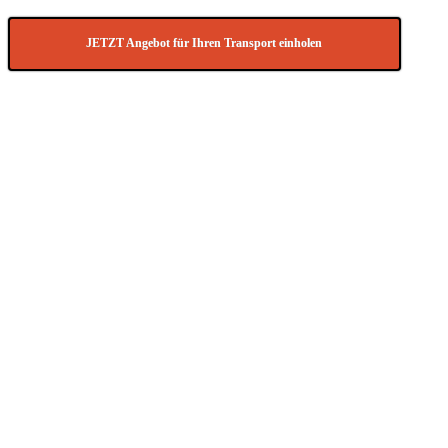
JETZT Angebot für Ihren Transport einholen
Gerne können Sie uns Ihre Transportanfrage für Transporte
für die
Slowakei
auch per E-Mail an
info@Transport-direkt.de
zukommen lassen.
Bei uns können Sie LKW
Transporte für folgende
Städte in der Slowakei
anfragen: