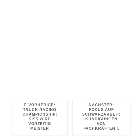
Straßenkontroverse
29. September 2023
Logistik
0
Scharfe Kritik an der Verkehrsprognose von
Verkehrsminister Volker Wissing –
Unterstützung kommt von den
Oppositionsparteien CDU und CSU.
Quelle: Alle Artikel bei www.eurotransport.de
Read More
VORHERIGER
NÄCHSTER
VORHERIGE:
NÄCHSTER:
BEITRAG:
BEITRAG:
TRUCK RACING
FOKUS AUF
CHAMPIONSHIP:
SCHWARZARBEIT:
KISS WIRD
KÜNDIGUNGEN
VORZEITIG
VON
MEISTER
FACHKRÄFTEN