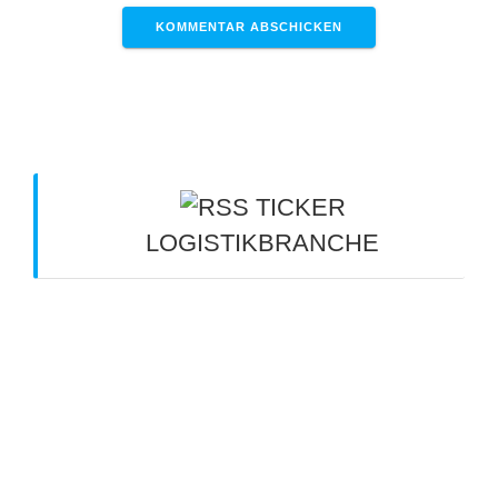
TICKER
LOGISTIKBRANCHE
International tätige Spedition Betz wird verkauft –
Käufer bleibt im Dunkeln - Merkur
7. August 2026
Arbeitsalltag im Güterverkehr verbessern: So
bleiben Lkw-Fahrer langfristig fit - Eurotransport
6.
August 2026
Kippt die Kette? - verkehrsrundschau.de
6.
August 2026