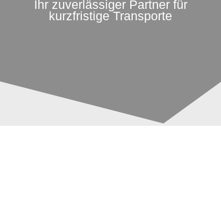
Ihr zuverlässiger Partner für
kurzfristige Transporte
Kritik an
Beitragsnavigation
Straßenbauplänen:
Wissings