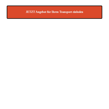
JETZT Angebot für Ihren Transport einholen
Sie möchten uns lieber kurz eine E-Mail mit Ihrer
Transportanfrage für Albanien zukommen lassen ?
Schicken Sie Ihre Anfrage einfach an
info@Transport-
direkt.de
.
Sie können bei uns folgende
LKW Transporte für ganz
Europa anfragen:
Komplettladung / Teilladung