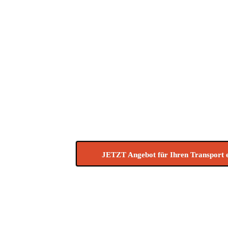
ZUSÄTZLICH KÖNNEN SIE
FAHRZEUGTRANSPORT,
MÖBELTRANSPORT, AUTO
SPERRGUTVERSAND, SPE
LUFTFRACHT-TRANSPORTE
CONTAINER-TRANSPORT, 
TRANSPORT, TRANSPORT 
TEILLADUNG, BEILADUNG
PALETTENVERSAND, MESS
JETZT Angebot für Ihren Transport 
Gerne können Sie uns Ihre Tran
direkt.de
zukommen lassen.