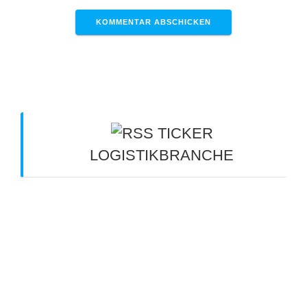
TICKER
LOGISTIKBRANCHE
Nordrhein-Westfalen: Speditionen kritisieren
Ausnahmeregelung für Lkw - tagesschau.de
8.
August 2026
Ladungsträgermanagement: Niedermaier
Spedition setzt auf Loopario - Logistik Heute
8.
August 2026
Cargoliner wollen ins Risiko gehen - DVZ -