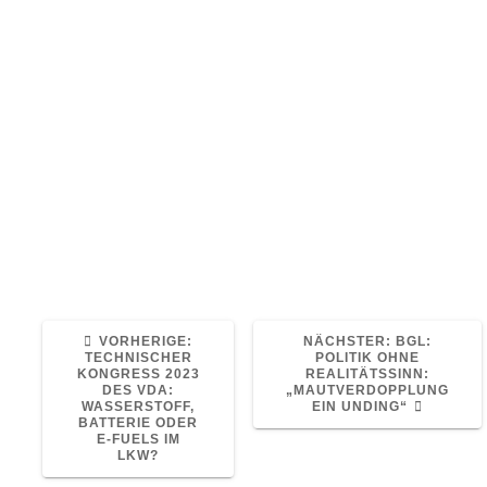
30. März 2023
Logistik
0
Politisches Harakiri sei die Verdopplung der
Lkw-Maut, urteilt der BGL. Andere Verbände
begrüßen die zusätzlichen Milliarden für die
Schiene. Das sind die Reaktionen auf das
Modernisierungspaket der Ampelregierung.
Quelle: Alle Artikel bei www.eurotransport.de
Read More
VORHERIGER
NÄCHSTER
VORHERIGE:
NÄCHSTER:
BGL:
BEITRAG:
BEITRAG:
TECHNISCHER
POLITIK OHNE
KONGRESS 2023
REALITÄTSSINN:
DES VDA:
„MAUTVERDOPPLUNG
WASSERSTOFF,
EIN UNDING“
BATTERIE ODER
E-FUELS IM
LKW?