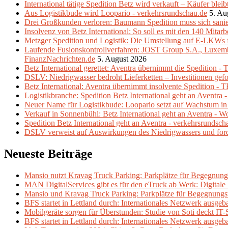
International tätige Spedition Betz wird verkauft – Käufer ble
Aus Logistikbude wird Loopario - verkehrsrundschau.de
5. Au
Drei Großkunden verloren: Baumann Spedition muss sich sani
Insolvenz von Betz International: So soll es mit den 140 Mitarb
Metzger Spedition und Logistik: Die Umstellung auf E-LKWs f
Laufende Fusionskontrollverfahren: JOST Group S.A., Luxembo
FinanzNachrichten.de
5. August 2026
Betz International gerettet: Aventra übernimmt die Spedition -
DSLV: Niedrigwasser bedroht Lieferketten – Investitionen ge
Betz International: Aventra übernimmt insolvente Spedition 
Logistikbranche: Spedition Betz International geht an Aventra 
Neuer Name für Logistikbude: Loopario setzt auf Wachstum in
Verkauf in Sonnenbühl: Betz International geht an Aventra - W
Spedition Betz International geht an Aventra - verkehrsrundsch
DSLV verweist auf Auswirkungen des Niedrigwassers und fordert
Neueste Beiträge
Mansio nutzt Kravag Truck Parking: Parkplätze für Begegnung
MAN DigitalServices gibt es für den eTruck ab Werk: Digital
Mansio und Kravag Truck Parking: Parkplätze für Begegnungs
BFS startet in Lettland durch: Internationales Netzwerk ausgeb
Mobilgeräte sorgen für Überstunden: Studie von Soti deckt IT-
BFS startet in Lettland durch: Internationales Netzwerk ausgeb