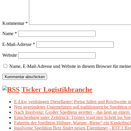
Kommentar
*
Name
*
E-Mail-Adresse
*
Website
Name, E-Mail-Adresse und Website in diesem Browser für meine
Ticker Logistikbranche
E-Lkw verdrängen Diesellaster: Preise fallen und Reichweite s
Neu gegründetes Unternehmen soll traditionsreiche Spedition 
Nach Insolvenz: Großer Spediteur gerettet – das liegt an eine
Entscheidung unter Zeitdruck: Tönnes wagt den Schritt ins Spe
Fahrerin der Spedition Höhner: Warum „Biene“ ein Kinderbuch 
Insolvente Spedition Betz findet neuen Eigentümer - RTF.1 Re