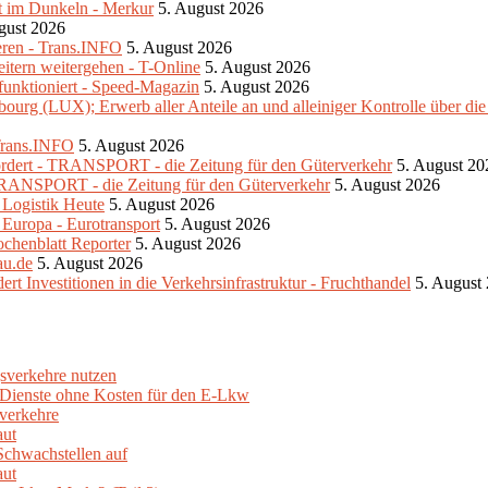
ibt im Dunkeln - Merkur
5. August 2026
gust 2026
eren - Trans.INFO
5. August 2026
eitern weitergehen - T-Online
5. August 2026
unktioniert - Speed-Magazin
5. August 2026
urg (LUX); Erwerb aller Anteile an und alleiniger Kontrolle über di
 Trans.INFO
5. August 2026
fordert - TRANSPORT - die Zeitung für den Güterverkehr
5. August 20
- TRANSPORT - die Zeitung für den Güterverkehr
5. August 2026
- Logistik Heute
5. August 2026
 Europa - Eurotransport
5. August 2026
ochenblatt Reporter
5. August 2026
au.de
5. August 2026
 Investitionen in die Verkehrsinfrastruktur - Fruchthandel
5. August
sverkehre nutzen
e Dienste ohne Kosten für den E-Lkw
verkehre
aut
Schwachstellen auf
aut