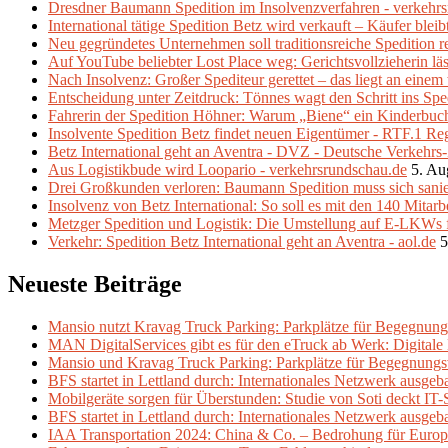
Dresdner Baumann Spedition im Insolvenzverfahren - verkehr
International tätige Spedition Betz wird verkauft – Käufer ble
Neu gegründetes Unternehmen soll traditionsreiche Spedition 
Auf YouTube beliebter Lost Place weg: Gerichtsvollzieherin 
Nach Insolvenz: Großer Spediteur gerettet – das liegt an eine
Entscheidung unter Zeitdruck: Tönnes wagt den Schritt ins Spe
Fahrerin der Spedition Höhner: Warum „Biene“ ein Kinderbuch z
Insolvente Spedition Betz findet neuen Eigentümer - RTF.1 Re
Betz International geht an Aventra - DVZ - Deutsche Verkehrs
Aus Logistikbude wird Loopario - verkehrsrundschau.de
5. Au
Drei Großkunden verloren: Baumann Spedition muss sich sani
Insolvenz von Betz International: So soll es mit den 140 Mitarb
Metzger Spedition und Logistik: Die Umstellung auf E-LKWs f
Verkehr: Spedition Betz International geht an Aventra - aol.de
5
Neueste Beiträge
Mansio nutzt Kravag Truck Parking: Parkplätze für Begegnung
MAN DigitalServices gibt es für den eTruck ab Werk: Digital
Mansio und Kravag Truck Parking: Parkplätze für Begegnungs
BFS startet in Lettland durch: Internationales Netzwerk ausgeb
Mobilgeräte sorgen für Überstunden: Studie von Soti deckt IT-
BFS startet in Lettland durch: Internationales Netzwerk ausgeb
IAA Transportation 2024: China & Co. – Bedrohung für Europ