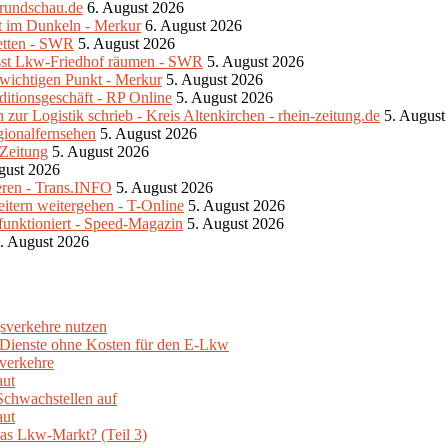
srundschau.de
6. August 2026
ibt im Dunkeln - Merkur
6. August 2026
retten - SWR
5. August 2026
lässt Lkw-Friedhof räumen - SWR
5. August 2026
m wichtigen Punkt - Merkur
5. August 2026
ditionsgeschäft - RP Online
5. August 2026
ur Logistik schrieb - Kreis Altenkirchen - rhein-zeitung.de
5. August
gionalfernsehen
5. August 2026
-Zeitung
5. August 2026
gust 2026
eren - Trans.INFO
5. August 2026
eitern weitergehen - T-Online
5. August 2026
unktioniert - Speed-Magazin
5. August 2026
. August 2026
sverkehre nutzen
e Dienste ohne Kosten für den E-Lkw
verkehre
aut
Schwachstellen auf
aut
as Lkw-Markt? (Teil 3)