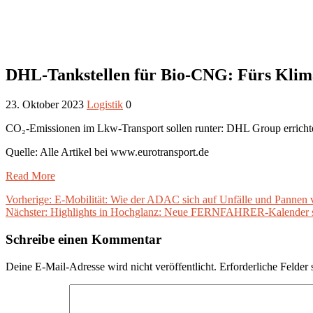
DHL-Tankstellen für Bio-CNG: Fürs Klim
23. Oktober 2023
Logistik
0
CO₂-Emissionen im Lkw-Transport sollen runter: DHL Group errichtet 
Quelle: Alle Artikel bei www.eurotransport.de
Read More
Beitragsnavigation
Vorheriger
Vorherige:
E-Mobilität: Wie der ADAC sich auf Unfälle und Pannen 
Nächster
Beitrag:
Nächster:
Highlights in Hochglanz: Neue FERNFAHRER-Kalender s
Beitrag:
Schreibe einen Kommentar
Deine E-Mail-Adresse wird nicht veröffentlicht.
Erforderliche Felder 