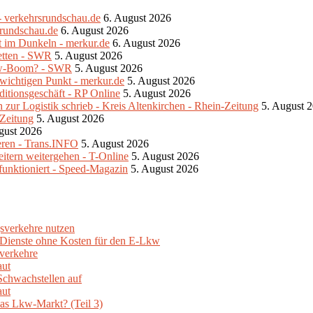
- verkehrsrundschau.de
6. August 2026
srundschau.de
6. August 2026
bt im Dunkeln - merkur.de
6. August 2026
retten - SWR
5. August 2026
Lkw-Boom? - SWR
5. August 2026
 wichtigen Punkt - merkur.de
5. August 2026
ditionsgeschäft - RP Online
5. August 2026
zur Logistik schrieb - Kreis Altenkirchen - Rhein-Zeitung
5. August 
-Zeitung
5. August 2026
gust 2026
eren - Trans.INFO
5. August 2026
eitern weitergehen - T-Online
5. August 2026
unktioniert - Speed-Magazin
5. August 2026
sverkehre nutzen
e Dienste ohne Kosten für den E-Lkw
verkehre
aut
Schwachstellen auf
aut
as Lkw-Markt? (Teil 3)