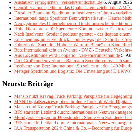
Austausch ermöglichen - verkehrsrundschau.de
6. August 2026
Geprüfter amoe:spediteur: das Qualitätskennzeichen der AMÖ 
Dresdner Baumann Spedition im Insolvenzverfahren - verkehr
International tätige Spedition Betz wird verkauft – Käufer blei
Neu gegründetes Unternehmen soll traditionsreiche Spedition 
Hohe Dieselpreise für Spediteure: Kommt jetzt der Elektro-
Nach Insolvenz: Großer Spediteur gerettet – das liegt an einem
Entscheidung unter Zeitdruck: Tönnes wagt den Schritt ins Spe
Fahrerin der Spedition Höhner: Warum „Biene“ ein Kinderbuch 
Betz International geht an Aventra - DVZ - Deutsche Verkehrs
Aus Logistikbude wird Loopario - verkehrsrundschau.de
5. Au
Drei Großkunden verloren: Baumann Spedition muss sich sani
Insolvenz von Betz International: So soll es mit den 140 Mitarb
Metzger Spedition und Logistik: Die Umstellung auf E-LKWs f
Neueste Beiträge
Mansio nutzt Kravag Truck Parking: Parkplätze für Begegnung
MAN DigitalServices gibt es für den eTruck ab Werk: Digital
Mansio und Kravag Truck Parking: Parkplätze für Begegnungs
BFS startet in Lettland durch: Internationales Netzwerk ausgeb
Mobilgeräte sorgen für Überstunden: Studie von Soti deckt IT-
BFS startet in Lettland durch: Internationales Netzwerk ausgeb
IAA Transportation 2024: China & Co. – Bedrohung für Europ