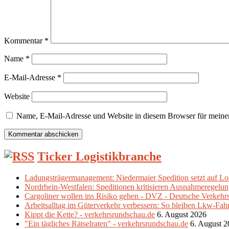
Kommentar
*
Name
*
E-Mail-Adresse
*
Website
Name, E-Mail-Adresse und Website in diesem Browser für meine
Ticker Logistikbranche
Ladungsträgermanagement: Niedermaier Spedition setzt auf Loo
Nordrhein-Westfalen: Speditionen kritisieren Ausnahmeregelun
Cargoliner wollen ins Risiko gehen - DVZ - Deutsche Verkehr
Arbeitsalltag im Güterverkehr verbessern: So bleiben Lkw-Fahrer
Kippt die Kette? - verkehrsrundschau.de
6. August 2026
"Ein tägliches Rätselraten" - verkehrsrundschau.de
6. August 