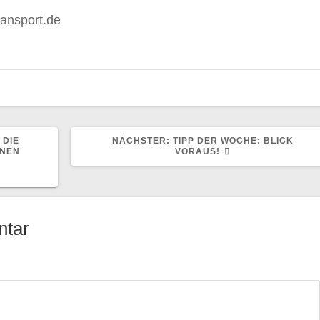
ransport.de
NÄCHSTER
 DIE
NÄCHSTER:
TIPP DER WOCHE: BLICK
BEITRAG:
ÜNEN
VORAUS!
ntar