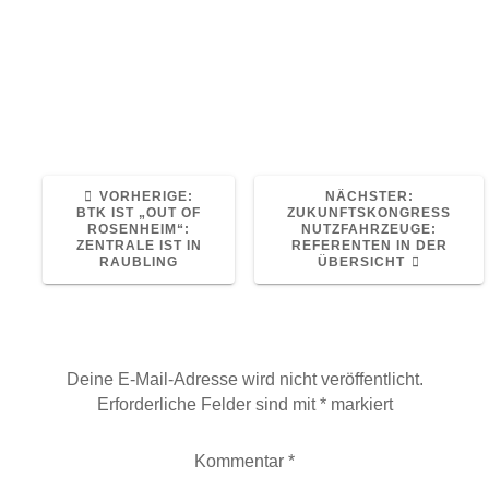
Pannenhilfe von 24/7 ASSISTANCE
Quelle: Alle Artikel bei www.eurotransport.de
Read More
VORHERIGER
NÄCHSTE
VORHERIGE:
NÄCHSTER:
BEITRAG:
BEITRAG:
BTK IST „OUT OF
ZUKUNFTSKONGRESS
ROSENHEIM“:
NUTZFAHRZEUGE:
ZENTRALE IST IN
REFERENTEN IN DER
RAUBLING
ÜBERSICHT
Schreibe einen Kommentar
Deine E-Mail-Adresse wird nicht veröffentlicht.
Erforderliche Felder sind mit
*
markiert
Kommentar
*