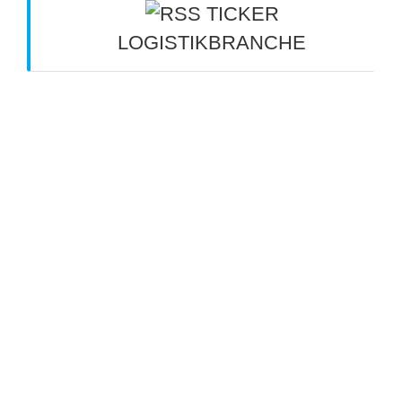
TICKER
LOGISTIKBRANCHE
Nordrhein-Westfalen: Speditionen kritisieren
Ausnahmeregelung für Lkw - tagesschau.de
8.
August 2026
Ladungsträgermanagement: Niedermaier
Spedition setzt auf Loopario - Logistik Heute
8.
August 2026
Arbeitsalltag im Güterverkehr verbessern: So
bleiben Lkw-Fahrer langfristig fit - Eurotransport
6.
August 2026
Kippt die Kette? - verkehrsrundschau.de
6.
August 2026
"Ein tägliches Rätselraten" -
verkehrsrundschau.de
6. August 2026