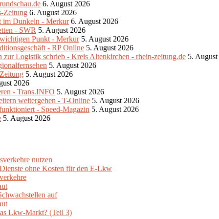
srundschau.de
6. August 2026
s-Zeitung
6. August 2026
ibt im Dunkeln - Merkur
6. August 2026
retten - SWR
5. August 2026
m wichtigen Punkt - Merkur
5. August 2026
ditionsgeschäft - RP Online
5. August 2026
ur Logistik schrieb - Kreis Altenkirchen - rhein-zeitung.de
5. August
gionalfernsehen
5. August 2026
-Zeitung
5. August 2026
gust 2026
eren - Trans.INFO
5. August 2026
eitern weitergehen - T-Online
5. August 2026
unktioniert - Speed-Magazin
5. August 2026
e
5. August 2026
sverkehre nutzen
e Dienste ohne Kosten für den E-Lkw
verkehre
aut
Schwachstellen auf
aut
as Lkw-Markt? (Teil 3)