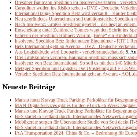
Dresdner Baumann Spedition im Insolvenzverfahren - verkehr
Cargoliner wollen ins Risiko gehen - DVZ - Deutsche Verkehr
International tätige Spedition Betz wird verkauft – Käufer ble
Neu gegründetes Unternehmen soll traditionsreiche Spedition 
Nach Insolvenz: Großer Spediteur gerettet – das liegt an eine
Entscheidung unter Zeitdruck: Tönnes wagt den Schritt ins Spe
Fahrerin der Spedition Höhner: Warum „Biene“ ein Kinderbuch z
Insolvente Spedition Betz findet neuen Eigentümer - RTF.1 Re
Betz International geht an Aventra - DVZ - Deutsche Verkehrs
Aus Logistikbude wird Loopario - verkehrsrundschau.de
5. Au
Drei Großkunden verloren: Baumann Spedition muss sich sani
Insolvenz von Betz International: So soll es mit den 140 Mitarb
Metzger Spedition und Logistik: Die Umstellung auf E-LKWs f
Verkehr: Spedition Betz International geht an Aventra - AOL.d
Neueste Beiträge
Mansio nutzt Kravag Truck Parking: Parkplätze für Begegnung
MAN DigitalServices gibt es für den eTruck ab Werk: Digital
Mansio und Kravag Truck Parking: Parkplätze für Begegnungs
BFS startet in Lettland durch: Internationales Netzwerk ausgeb
Mobilgeräte sorgen für Überstunden: Studie von Soti deckt IT-
BFS startet in Lettland durch: Internationales Netzwerk ausgeb
IAA Transportation 2024: China & Co. – Bedrohung für Europ