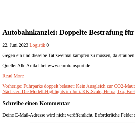
Autobahnkanzlei: Doppelte Bestrafung fü
22. Juni 2023
Logistik
0
Gegen ein und dieselbe Tat zweimal kämpfen zu müssen, da sträuben s
Quelle: Alle Artikel bei www.eurotransport.de
Read More
Beitragsnavigation
Vorheriger
Vorherige:
Fuhrparks doppelt belastet: Kein Ausgleich zur CO2-Maut
Nächster
Beitrag:
Nächster:
Die Modell-Highlights im Juni: KK-Scale, Herpa, Ixo, Bre
Beitrag:
Schreibe einen Kommentar
Deine E-Mail-Adresse wird nicht veröffentlicht.
Erforderliche Felder 