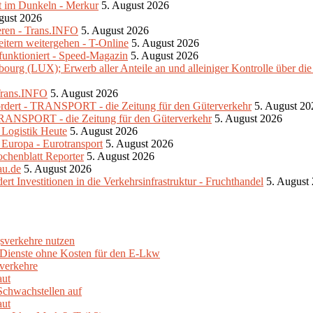
ibt im Dunkeln - Merkur
5. August 2026
gust 2026
eren - Trans.INFO
5. August 2026
eitern weitergehen - T-Online
5. August 2026
unktioniert - Speed-Magazin
5. August 2026
urg (LUX); Erwerb aller Anteile an und alleiniger Kontrolle über di
 Trans.INFO
5. August 2026
fordert - TRANSPORT - die Zeitung für den Güterverkehr
5. August 20
- TRANSPORT - die Zeitung für den Güterverkehr
5. August 2026
- Logistik Heute
5. August 2026
 Europa - Eurotransport
5. August 2026
ochenblatt Reporter
5. August 2026
au.de
5. August 2026
 Investitionen in die Verkehrsinfrastruktur - Fruchthandel
5. August
sverkehre nutzen
e Dienste ohne Kosten für den E-Lkw
verkehre
aut
Schwachstellen auf
aut