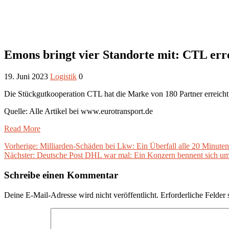
Emons bringt vier Standorte mit: CTL err
19. Juni 2023
Logistik
0
Die Stückgutkooperation CTL hat die Marke von 180 Partner erreicht
Quelle: Alle Artikel bei www.eurotransport.de
Read More
Beitragsnavigation
Vorheriger
Vorherige:
Milliarden-Schäden bei Lkw: Ein Überfall alle 20 Minuten
Nächster
Beitrag:
Nächster:
Deutsche Post DHL war mal: Ein Konzern bennent sich u
Beitrag:
Schreibe einen Kommentar
Deine E-Mail-Adresse wird nicht veröffentlicht.
Erforderliche Felder 