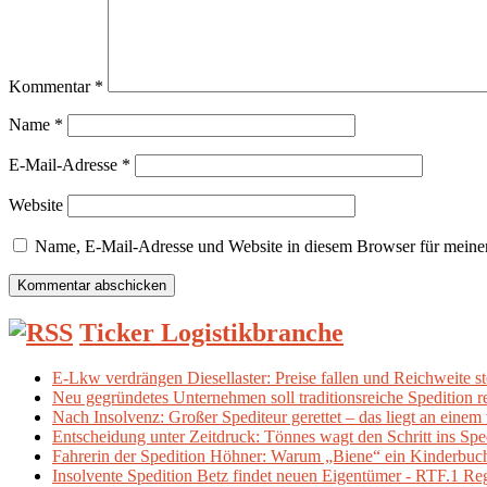
Kommentar
*
Name
*
E-Mail-Adresse
*
Website
Name, E-Mail-Adresse und Website in diesem Browser für meine
Ticker Logistikbranche
E-Lkw verdrängen Diesellaster: Preise fallen und Reichweite s
Neu gegründetes Unternehmen soll traditionsreiche Spedition 
Nach Insolvenz: Großer Spediteur gerettet – das liegt an eine
Entscheidung unter Zeitdruck: Tönnes wagt den Schritt ins Spe
Fahrerin der Spedition Höhner: Warum „Biene“ ein Kinderbuch 
Insolvente Spedition Betz findet neuen Eigentümer - RTF.1 Re