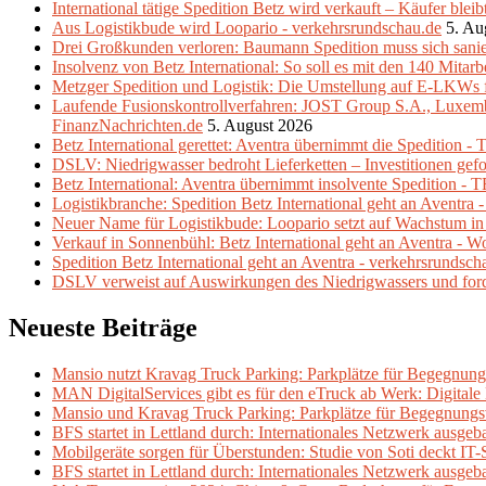
International tätige Spedition Betz wird verkauft – Käufer ble
Aus Logistikbude wird Loopario - verkehrsrundschau.de
5. Au
Drei Großkunden verloren: Baumann Spedition muss sich sani
Insolvenz von Betz International: So soll es mit den 140 Mitarb
Metzger Spedition und Logistik: Die Umstellung auf E-LKWs f
Laufende Fusionskontrollverfahren: JOST Group S.A., Luxembo
FinanzNachrichten.de
5. August 2026
Betz International gerettet: Aventra übernimmt die Spedition -
DSLV: Niedrigwasser bedroht Lieferketten – Investitionen ge
Betz International: Aventra übernimmt insolvente Spedition 
Logistikbranche: Spedition Betz International geht an Aventra 
Neuer Name für Logistikbude: Loopario setzt auf Wachstum in
Verkauf in Sonnenbühl: Betz International geht an Aventra - W
Spedition Betz International geht an Aventra - verkehrsrundsch
DSLV verweist auf Auswirkungen des Niedrigwassers und fordert
Neueste Beiträge
Mansio nutzt Kravag Truck Parking: Parkplätze für Begegnung
MAN DigitalServices gibt es für den eTruck ab Werk: Digital
Mansio und Kravag Truck Parking: Parkplätze für Begegnungs
BFS startet in Lettland durch: Internationales Netzwerk ausgeb
Mobilgeräte sorgen für Überstunden: Studie von Soti deckt IT-
BFS startet in Lettland durch: Internationales Netzwerk ausgeb