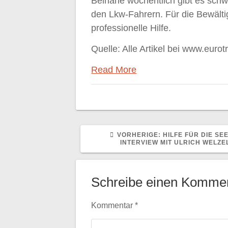
Beinahe wöchentlich gibt es schwe
den Lkw-Fahrern. Für die Bewält
professionelle Hilfe.
Quelle: Alle Artikel bei www.eurot
Read More
VORHERIGER
VORHERIGE:
HILFE FÜR DIE SE
BEITRAG:
INTERVIEW MIT ULRICH WELZE
Schreibe einen Komme
Kommentar
*