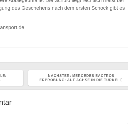
re Abbiegeunfälle. Die Schuld liegt rechtlich meist bei
igung des Geschehens nach dem ersten Schock gibt es
ransport.de
NÄCHSTER
ELE:
NÄCHSTER:
MERCEDES EACTROS
BEITRAG:
L
ERPROBUNG: AUF ACHSE IN DIE TÜRKEI
ntar