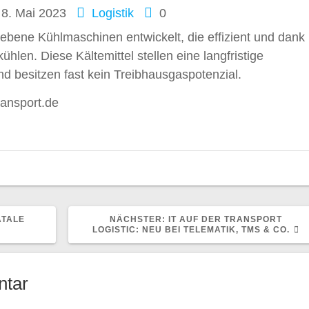
8. Mai 2023
Logistik
0
bene Kühlmaschinen entwickelt, die effizient und dank
kühlen. Diese Kältemittel stellen eine langfristige
nd besitzen fast kein Treibhausgaspotenzial.
ransport.de
NÄCHSTER
ATALE
NÄCHSTER:
IT AUF DER TRANSPORT
BEITRAG:
LOGISTIC: NEU BEI TELEMATIK, TMS & CO.
ntar