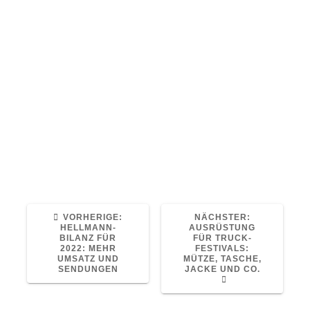
4. Mai 2023
Logistik
0
Der Schweizer Kombi-Operateur Hupac hat
2022 im Vergleich zum Vorjahr 1,8 Prozent
weniger Sendungen transportiert. Die
Verantwortlichen befürchten eine
Rückverlagerung auf die Straße.
Quelle: Alle Artikel bei www.eurotransport.de
Read More
VORHERIGER
NÄCHSTER
VORHERIGE:
NÄCHSTER:
BEITRAG:
BEITRAG:
HELLMANN-
AUSRÜSTUNG
BILANZ FÜR
FÜR TRUCK-
2022: MEHR
FESTIVALS:
UMSATZ UND
MÜTZE, TASCHE,
SENDUNGEN
JACKE UND CO.