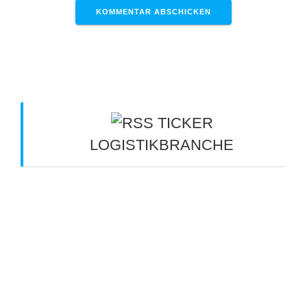
TICKER
LOGISTIKBRANCHE
Ladungsträgermanagement: Niedermaier
Spedition setzt auf Loopario - Logistik Heute
8.
August 2026
Nordrhein-Westfalen: Speditionen kritisieren
Ausnahmeregelung für Lkw - tagesschau.de
7.
August 2026
Cargoliner wollen ins Risiko gehen - DVZ -