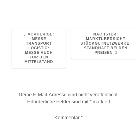
Read More
VORHERIGER
NÄCHST
VORHERIGE:
NÄCHSTER:
BEITRAG:
BEITRAG
MESSE
MARKTÜBERSICHT
TRANSPORT
STÜCKGUTNETZWERKE:
LOGISTIC:
STANDHAFT BEI DEN
MESSE AUCH
PREISEN
FÜR DEN
MITTELSTAND
Schreibe einen Kommentar
Deine E-Mail-Adresse wird nicht veröffentlicht.
Erforderliche Felder sind mit
*
markiert
Kommentar
*