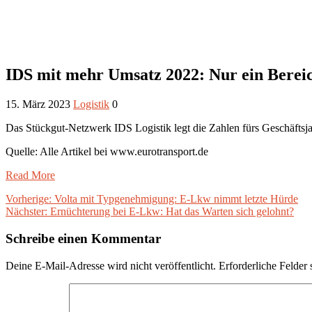
IDS mit mehr Umsatz 2022: Nur ein Berei
15. März 2023
Logistik
0
Das Stückgut-Netzwerk IDS Logistik legt die Zahlen fürs Geschäftsjahr
Quelle: Alle Artikel bei www.eurotransport.de
Read More
Beitragsnavigation
Vorheriger
Vorherige:
Volta mit Typgenehmigung: E-Lkw nimmt letzte Hürde
Nächster
Beitrag:
Nächster:
Ernüchterung bei E-Lkw: Hat das Warten sich gelohnt?
Beitrag:
Schreibe einen Kommentar
Deine E-Mail-Adresse wird nicht veröffentlicht.
Erforderliche Felder 