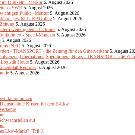
ibt im Dunkeln - Merkur
6. August 2026
retten - SWR
5. August 2026
m wichtigen Punkt - Merkur
5. August 2026
ditionsgeschäft - RP Online
5. August 2026
-Zeitung
5. August 2026
eitern weitergehen - T-Online
5. August 2026
unktioniert - Speed-Magazin
5. August 2026
e
5. August 2026
 Trans.INFO
5. August 2026
fordert - TRANSPORT - die Zeitung für den Güterverkehr
5. August 20
- Insolvenzen,Übernahmen,Speditionen | News - TRANSPORT - die Zeit
- Logistik Heute
5. August 2026
ochenblatt Reporter
5. August 2026
au.de
5. August 2026
sverkehre nutzen
e Dienste ohne Kosten für den E-Lkw
verkehre
aut
Schwachstellen auf
aut
as Lkw-Markt? (Teil 3)