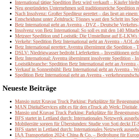
International tätige Spedition Betz wird verkauft – Käufer ble
Neu gegründetes Unternehmen soll traditionsreiche Spedition 
Nach Insolvenz: Großer Spediteur gerettet – das liegt an eine
Entscheidung unter Zeitdruck: Tönnes wagt den Schritt ins Spe
Betz International geht an Aventra - DVZ - Deutsche Verkehrs
Insolvenz von Betz International: So soll es mit den 140 Mitarb
Metzger Spedition und Logistik: Die Umstellung auf E-LKWs f
Verkehr: Spedition Betz International geht an Aventra - AOL.d
Betz International gerettet: Aventra übernimmt die Spedition -
DSLV: Niedrigwasser bedroht Lieferketten – Investitionen ge
Betz International: Aventra übernimmt insolvente Spedition 
Logistikbranche: Spedition Betz International geht an Aventra 
Verkauf in Sonnenbühl: Betz International geht an Aventra - W
Spedition Betz International geht an Aventra - verkehrsrundsch
Neueste Beiträge
Mansio nutzt Kravag Truck Parking: Parkplätze für Begegnung
MAN DigitalServices gibt es für den eTruck ab Werk: Digital
Mansio und Kravag Truck Parking: Parkplätze für Begegnungs
BFS startet in Lettland durch: Internationales Netzwerk ausgeb
Mobilgeräte sorgen für Überstunden: Studie von Soti deckt IT-
BFS startet in Lettland durch: Internationales Netzwerk ausgeb
IAA Transportation 2024: China & Co. – Bedrohung für Europ