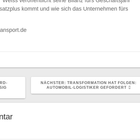
 Weiss veröffentlicht seine Bilanz fürs Geschäftsjahr
satzplus kommt und wie sich das Unternehmen fürs
ransport.de
NÄCHSTER
RD-
NÄCHSTER:
TRANSFORMATION HAT FOLGEN:
BEITRAG:
G V
AUTOMOBIL-LOGISTIKER GEFORDERT
ntar