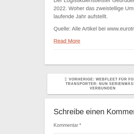
Der Logistikdienstleister Gebrüder
2022. Woher das zweistellige Um
laufende Jahr aufstellt.
Quelle: Alle Artikel bei www.eurot
Read More
VORHERIGER
VORHERIGE:
WEBFLEET FÜR FO
BEITRAG:
TRANSPORTER: NUN SERIENMÄSSI
ERBUNDEN
Schreibe einen Komme
Kommentar
*