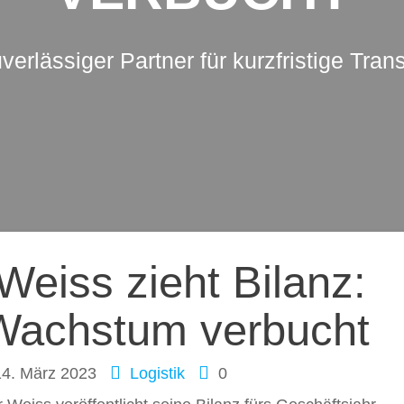
uverlässiger Partner für kurzfristige Tran
ation
eiss zieht Bilanz:
 Wachstum verbucht
14. März 2023
Logistik
0