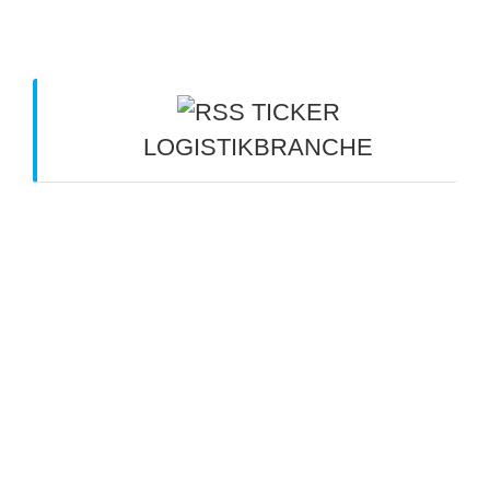
TICKER
LOGISTIKBRANCHE
Arbeitsalltag im Güterverkehr verbessern: So
bleiben Lkw-Fahrer langfristig fit - Eurotransport
6.
August 2026
Kippt die Kette? - verkehrsrundschau.de
6.
August 2026
"Ein tägliches Rätselraten" -
verkehrsrundschau.de
6. August 2026
Austausch ermöglichen - verkehrsrundschau.de
6.
August 2026