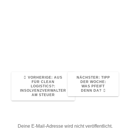
Wirtschaftlichkeit vielleicht noch wichtiger als
in den Jahren zuvor, denn der Diesel- und
AdBlue-Preis ist extrem gestiegen. Das
macht den Speditionen und Logistikern
natürlich immense Probleme.
Quelle: Alle Artikel bei www.eurotransport.de
Read More
VORHERIGER
NÄCHSTER
VORHERIGE:
AUS
NÄCHSTER:
TIPP
BEITRAG:
BEITRAG:
FÜR CLEAN
DER WOCHE:
LOGISTICS?:
WAS PFEIFT
INSOLVENZVERWALTER
DENN DA?
AM STEUER
Schreibe einen Kommentar
Deine E-Mail-Adresse wird nicht veröffentlicht.