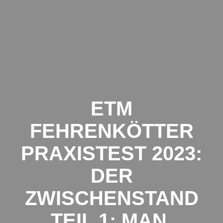
Zum
Inhalt
springen
ETM
FEHRENKÖTTER
PRAXISTEST 2023:
DER
ZWISCHENSTAND
TEIL 1: MAN,