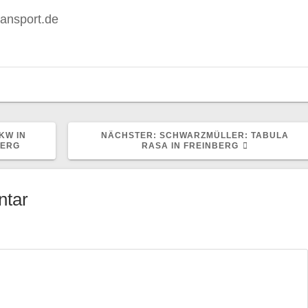
ransport.de
NÄCHSTER
KW IN
NÄCHSTER:
SCHWARZMÜLLER: TABULA
BEITRAG:
BERG
RASA IN FREINBERG
ntar