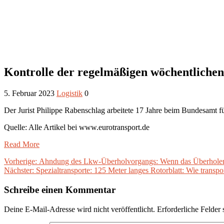
Kontrolle der regelmäßigen wöchentlichen
5. Februar 2023
Logistik
0
Der Jurist Philippe Rabenschlag arbeitete 17 Jahre beim Bundesamt f
Quelle: Alle Artikel bei www.eurotransport.de
Read More
Beitragsnavigation
Vorheriger
Vorherige:
Ahndung des Lkw-Überholvorgangs: Wenn das Überholen 
Nächster
Beitrag:
Nächster:
Spezialtransporte: 125 Meter langes Rotorblatt: Wie transpo
Beitrag:
Schreibe einen Kommentar
Deine E-Mail-Adresse wird nicht veröffentlicht.
Erforderliche Felder 