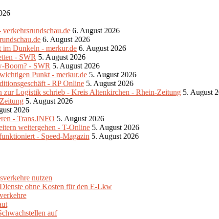
2026
- verkehrsrundschau.de
6. August 2026
srundschau.de
6. August 2026
bt im Dunkeln - merkur.de
6. August 2026
retten - SWR
5. August 2026
Lkw-Boom? - SWR
5. August 2026
 wichtigen Punkt - merkur.de
5. August 2026
ditionsgeschäft - RP Online
5. August 2026
zur Logistik schrieb - Kreis Altenkirchen - Rhein-Zeitung
5. August 
-Zeitung
5. August 2026
gust 2026
eren - Trans.INFO
5. August 2026
eitern weitergehen - T-Online
5. August 2026
unktioniert - Speed-Magazin
5. August 2026
sverkehre nutzen
e Dienste ohne Kosten für den E-Lkw
verkehre
aut
Schwachstellen auf