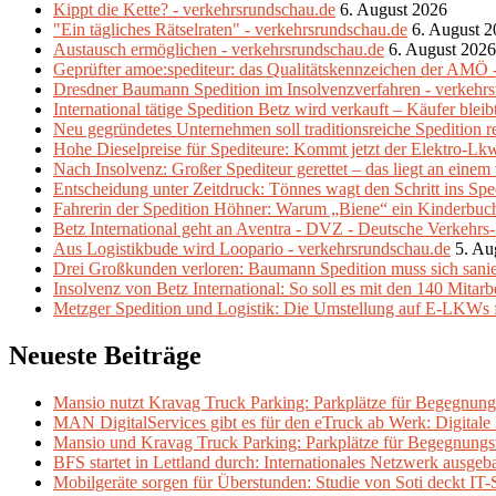
Kippt die Kette? - verkehrsrundschau.de
6. August 2026
"Ein tägliches Rätselraten" - verkehrsrundschau.de
6. August 
Austausch ermöglichen - verkehrsrundschau.de
6. August 2026
Geprüfter amoe:spediteur: das Qualitätskennzeichen der AMÖ 
Dresdner Baumann Spedition im Insolvenzverfahren - verkehr
International tätige Spedition Betz wird verkauft – Käufer blei
Neu gegründetes Unternehmen soll traditionsreiche Spedition 
Hohe Dieselpreise für Spediteure: Kommt jetzt der Elektro-
Nach Insolvenz: Großer Spediteur gerettet – das liegt an einem
Entscheidung unter Zeitdruck: Tönnes wagt den Schritt ins Spe
Fahrerin der Spedition Höhner: Warum „Biene“ ein Kinderbuch 
Betz International geht an Aventra - DVZ - Deutsche Verkehrs
Aus Logistikbude wird Loopario - verkehrsrundschau.de
5. Au
Drei Großkunden verloren: Baumann Spedition muss sich sani
Insolvenz von Betz International: So soll es mit den 140 Mitarb
Metzger Spedition und Logistik: Die Umstellung auf E-LKWs f
Neueste Beiträge
Mansio nutzt Kravag Truck Parking: Parkplätze für Begegnung
MAN DigitalServices gibt es für den eTruck ab Werk: Digital
Mansio und Kravag Truck Parking: Parkplätze für Begegnungs
BFS startet in Lettland durch: Internationales Netzwerk ausgeb
Mobilgeräte sorgen für Überstunden: Studie von Soti deckt IT-