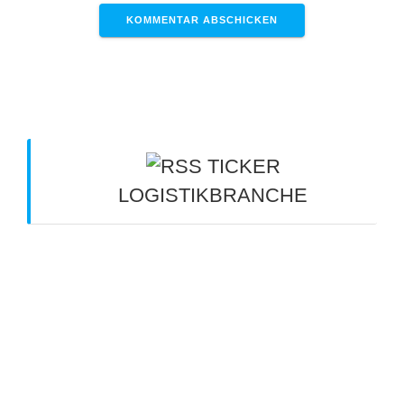
TICKER
LOGISTIKBRANCHE
Kippt die Kette? - verkehrsrundschau.de
6.
August 2026
"Ein tägliches Rätselraten" -
verkehrsrundschau.de
6. August 2026
Geprüfter amoe:spediteur: das
Qualitätskennzeichen der AMÖ -
verkehrsrundschau.de
6. August 2026