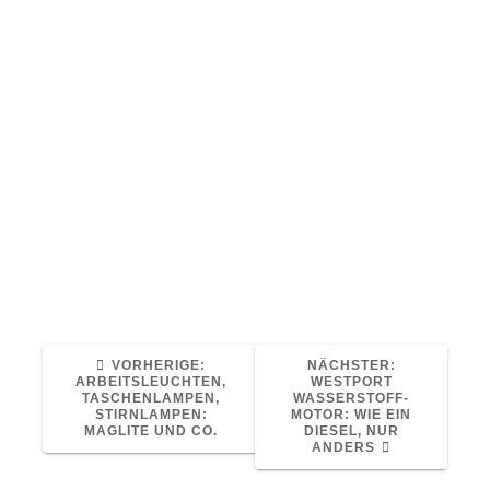
30. Januar 2023
Logistik
0
Mit der F-Reihe, eingeführt vor rund 45
Jahren, brachte der Volvo-Konzern anno
1977 ein echtes Meisterstück. 16 Jahre lang
lief die Produktion und setzte manchen
Meilenstein.
Quelle: Alle Artikel bei www.eurotransport.de
Read More
VORHERIGER
NÄCHSTER
VORHERIGE:
NÄCHSTER:
BEITRAG:
BEITRAG:
ARBEITSLEUCHTEN,
WESTPORT
TASCHENLAMPEN,
WASSERSTOFF-
STIRNLAMPEN:
MOTOR: WIE EIN
MAGLITE UND CO.
DIESEL, NUR
ANDERS