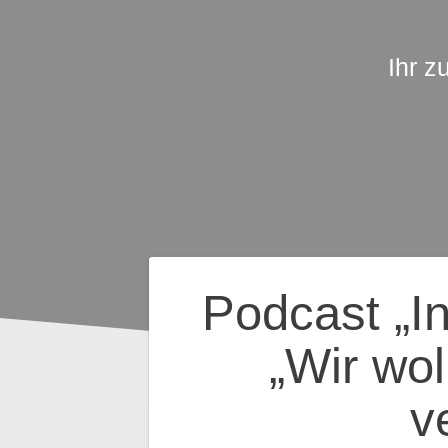
Ihr z
Beitragsnavig
Podcast „In
„Wir wo
v