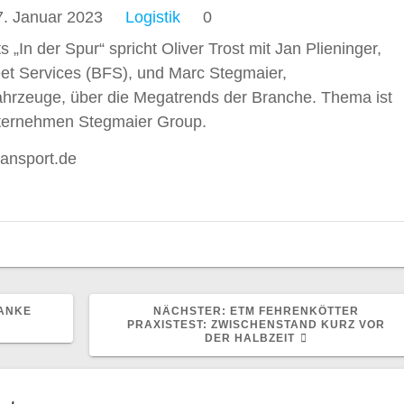
7. Januar 2023
Logistik
0
„In der Spur“ spricht Oliver Trost mit Jan Plieninger,
et Services (BFS), und Marc Stegmaier,
ahrzeuge, über die Megatrends der Branche. Thema ist
nternehmen Stegmaier Group.
ransport.de
NÄCHSTER
TANKE
NÄCHSTER:
ETM FEHRENKÖTTER
BEITRAG:
PRAXISTEST: ZWISCHENSTAND KURZ VOR
DER HALBZEIT