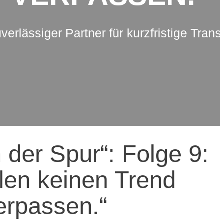
uverlässiger Partner für kurzfristige Tran
ation
 der Spur“: Folge 9:
llen keinen Trend
erpassen.“