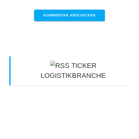
TICKER
LOGISTIKBRANCHE
Kippt die Kette? - verkehrsrundschau.de
6.
August 2026
"Ein tägliches Rätselraten" -
verkehrsrundschau.de
6. August 2026
Geprüfter amoe:spediteur: das
Qualitätskennzeichen der AMÖ -