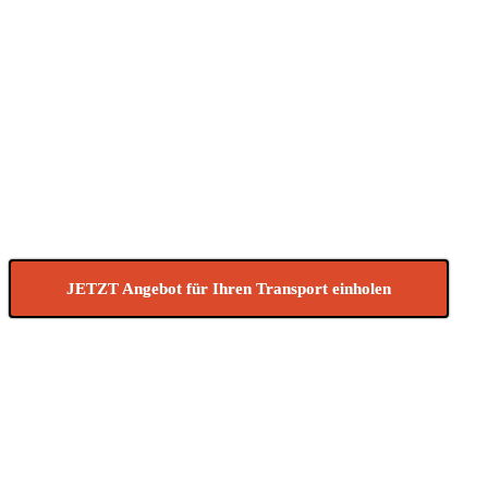
Sie können bei uns folgende Transporte im Großrau
Komplettladung / Teilladung
Kurierfahrten
Eiltransporte
Sonderfahrten
Kleintransporte
Motorradtransporte
Direktfahrten
Möbeltaxi
Beschaffungslogistik
JETZT Angebot für Ihren Transport einholen
Gerne können Sie uns Ihre Transportanfrage auch per E-Mail a
Sie möchten Ihre Transporte bei einem Transportunternehmen in Ihrer Nähe anfragen ? Be
© 2026 TRANSPORT DIREKT. WordPress mit dem Theme
OnePa