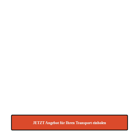
info@Transport-direkt.de
.
Sie können bei uns folgende
Transporte im Großraum
Bergisch Gladbach anfragen:
Komplettladung / Teilladung
Kurierfahrten
Eiltransporte
Sonderfahrten
Kleintransporte
Motorradtransporte
Direktfahrten
Möbeltaxi
Beschaffungslogistik
JETZT Angebot für Ihren Transport einholen
Gerne können Sie uns Ihre