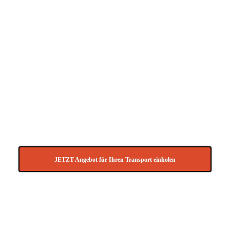
Spezialversand, Quad-Transporte,
Kühltransporte, Luftfracht-Transporte,
Speditionsversand, Stückgut, Spedition
Sperrgut, Container-Transport,
Seefracht-Spedition, Express-
Spedition, Sonder-Transport, Transport
Spanien, Transport Italien, Teilladung,
Beiladung, Möbel-Transport, Seefracht,
Transportservice, Palettenversand,
Messelogistik anfragen.
JETZT Angebot für Ihren Transport einholen
Gerne können Sie uns Ihre
Transportanfrage auch per E-Mail an
info@Transport-direkt.de
zukommen